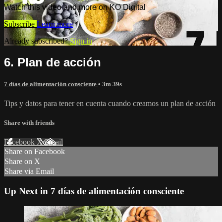
Watch this video and more on KO Digital
Subscribe
Learn more
Already subscribed?
Sign in
6. Plan de acción
7 días de alimentación consciente
• 3m 39s
Tips y datos para tener en cuenta cuando creamos un plan de acción
Share with friends
Facebook
X
Email
Share on Facebook
Share on X
Share via Email
Up Next in
7 días de alimentación consciente