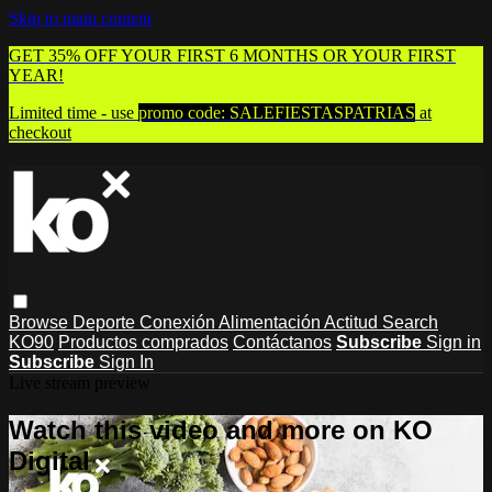
Skip to main content
GET 35% OFF YOUR FIRST 6 MONTHS OR YOUR FIRST
YEAR!
Limited time - use
promo code:
SALEFIESTASPATRIAS
at
checkout
Browse
Deporte
Conexión
Alimentación
Actitud
Search
KO90
Productos comprados
Contáctanos
Subscribe
Sign in
Subscribe
Sign In
Live stream preview
Watch this video and more on KO
Digital