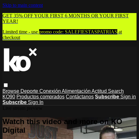
Skip to main content
GET 35% OFF YOUR FIRST 6 MONTHS OR YOUR FIRST
YEAR!
Limited time - use
promo code:
SALEFIESTASPATRIAS
at
checkout
Browse
Deporte
Conexión
Alimentación
Actitud
Search
KO90
Productos comprados
Contáctanos
Subscribe
Sign in
Subscribe
Sign In
Live stream preview
Watch this video and more on KO
Digital