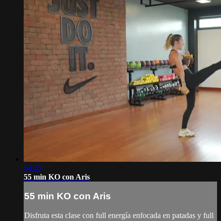
54:25
55 min KO con Aris
55 min KO con Aris
Disfruta esta clase con full energía enfocada en patadas y full