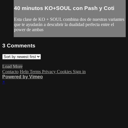
40 minutos KO+SOUL con Pash y Coti
Esta clase de KO + SOUL combina dos de nuestras variantes
que te ayudarán a descubrir la dualidad perfecta entre el
power de ambas
3
Comments
Load More
Contacto
Help
Terms
Privacy
Cookies
Sign in
Powered by Vimeo
×