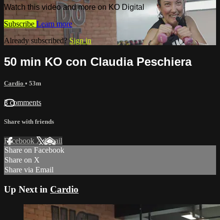
Watch this video and more on KO Digital
Subscribe
Learn more
Already subscribed?
Sign in
50 min KO con Claudia Peschiera
Cardio
• 53m
3 comments
Share with friends
Facebook
X
Email
Share on Facebook
Share on X
Share via Email
Up Next in
Cardio