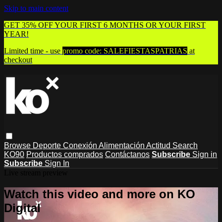
Skip to main content
GET 35% OFF YOUR FIRST 6 MONTHS OR YOUR FIRST
YEAR!
Limited time - use
promo code:
SALEFIESTASPATRIAS
at
checkout
Browse
Deporte
Conexión
Alimentación
Actitud
Search
KO90
Productos comprados
Contáctanos
Subscribe
Sign in
Subscribe
Sign In
Live stream preview
Watch this video and more on KO
Digital