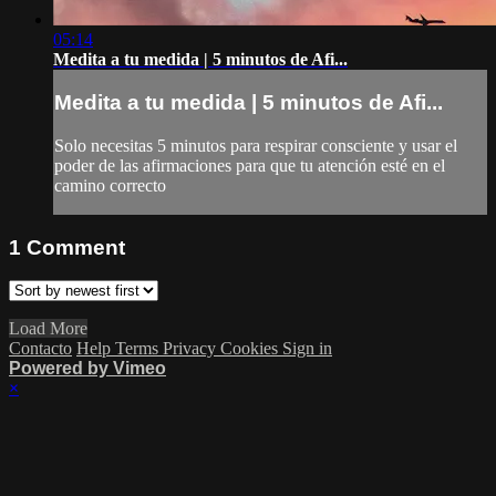
05:14
Medita a tu medida | 5 minutos de Afi...
Medita a tu medida | 5 minutos de Afi...
Solo necesitas 5 minutos para respirar consciente y usar el
poder de las afirmaciones para que tu atención esté en el
camino correcto
1
Comment
Load More
Contacto
Help
Terms
Privacy
Cookies
Sign in
Powered by Vimeo
×