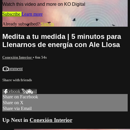
Watch this video and more on KO Digital
Subscribe
Learn more
Already subscribed?
Sign in
Medita a tu medida | 5 minutos para
Llenarnos de energía con Ale Llosa
Conexión Interior
• 6m 54s
1 comment
Share with friends
Facebook
X
Email
Share on Facebook
Share on X
Share via Email
Up Next in
Conexión Interior