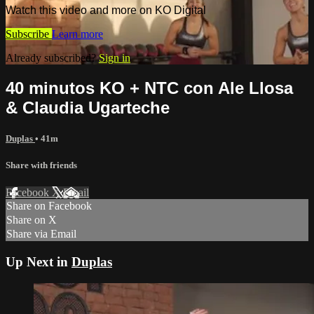
Watch this video and more on KO Digital
Subscribe
Learn more
Already subscribed?
Sign in
40 minutos KO + NTC con Ale Llosa
& Claudia Ugarteche
Duplas
• 41m
Share with friends
Facebook
X
Email
Share on Facebook
Share on X
Share via Email
Up Next in
Duplas