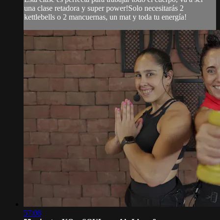
una clase retadora y super power!Solo necesitarás 2
kettlebells o 2 mancuernas, un mat y toda tu energía!
57:08