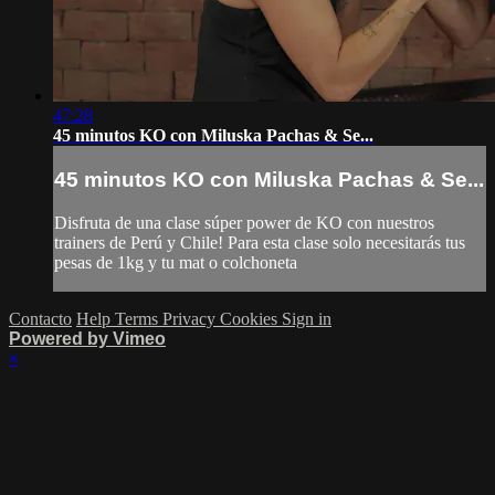
47:28
45 minutos KO con Miluska Pachas & Se...
45 minutos KO con Miluska Pachas & Se...
Disfruta de una clase súper power de KO con nuestros
trainers de Perú y Chile! Para esta clase solo necesitarás tus
pesas de 1kg y tu mat o colchoneta
Contacto
Help
Terms
Privacy
Cookies
Sign in
Powered by Vimeo
×