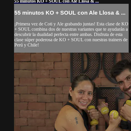
55 minutos KO + SOUL con Ale Llosa & ...
55 minutos KO + SOUL con Ale Llosa & ...
¡Primera vez de Coti y Ale grabando juntas! Esta clase de KO
+ SOUL combina dos de nuestras variantes que te ayudarán a
descubrir la dualidad perfecta entre ambas. Disfruta de esta
clase súper poderosa de KO + SOUL con nuestras trainers de
Perú y Chile!