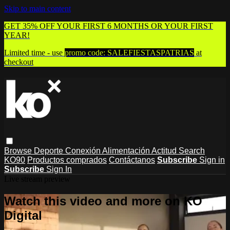
Skip to main content
GET 35% OFF YOUR FIRST 6 MONTHS OR YOUR FIRST
YEAR!
Limited time - use
promo code:
SALEFIESTASPATRIAS
at
checkout
Browse
Deporte
Conexión
Alimentación
Actitud
Search
KO90
Productos comprados
Contáctanos
Subscribe
Sign in
Subscribe
Sign In
Live stream preview
Watch this video and more on KO
Digital