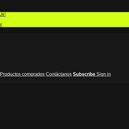
AR!
t
Productos comprados
Contáctanos
Subscribe
Sign in