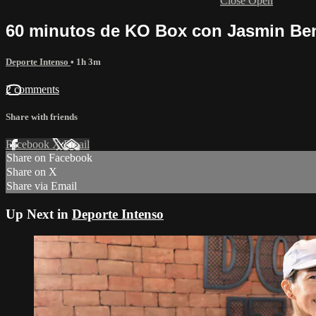
Close
Open
60 minutos de KO Box con Jasmin Be
Deporte Intenso
• 1h 3m
2 comments
Share with friends
Facebook
X
Email
Share on Facebook
Share on X
Share via Email
Up Next in
Deporte Intenso