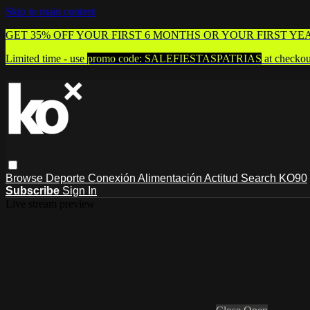
Skip to main content
GET 35% OFF YOUR FIRST 6 MONTHS OR YOUR FIRST YE
Limited time - use
promo code:
SALEFIESTASPATRIAS
at checkou
Browse
Deporte
Conexión
Alimentación
Actitud
Search
KO90
Subscribe
Sign In
Live stream preview