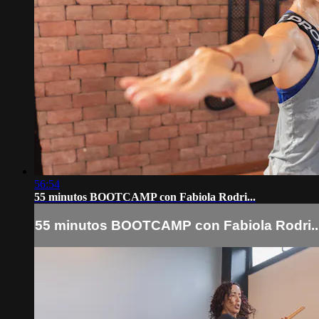
56:54
55 minutos BOOTCAMP con Fabiola Rodri...
55 minutos BOOTCAMP con Fabiola Rodri..