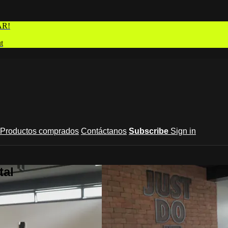
AR!
t
Productos comprados
Contáctanos
Subscribe
Sign in
tal