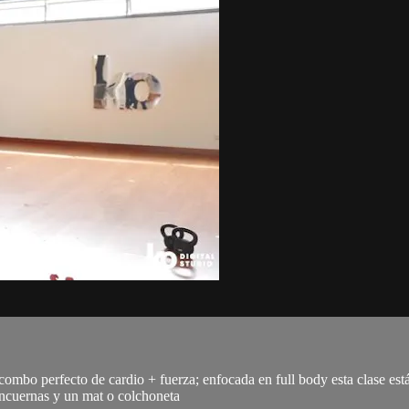
 combo perfecto de cardio + fuerza; enfocada en full body esta clase e
mancuernas y un mat o colchoneta