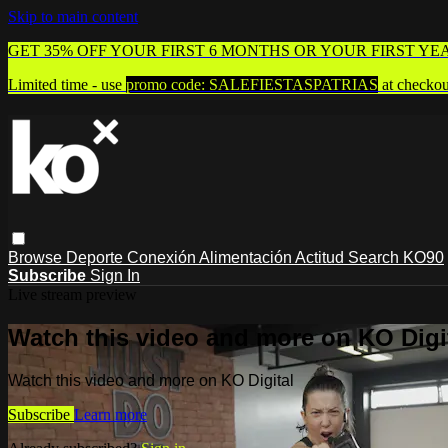
Skip to main content
GET 35% OFF YOUR FIRST 6 MONTHS OR YOUR FIRST YE
Limited time - use
promo code:
SALEFIESTASPATRIAS
at checkou
Browse
Deporte
Conexión
Alimentación
Actitud
Search
KO90
Subscribe
Sign In
Live stream preview
Watch this video and more on KO Digi
Watch this video and more on KO Digital
Subscribe
Learn more