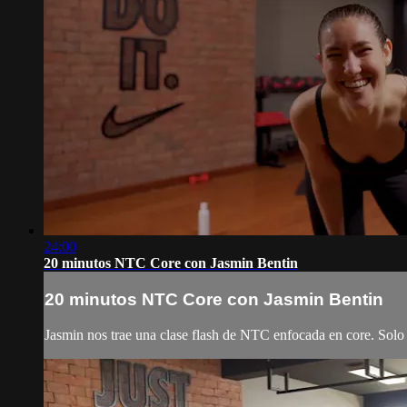
24:00
20 minutos NTC Core con Jasmin Bentin
20 minutos NTC Core con Jasmin Bentin
Jasmin nos trae una clase flash de NTC enfocada en core. Solo n