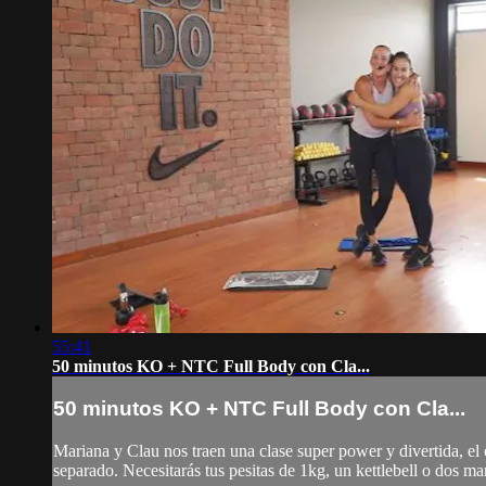
55:41
50 minutos KO + NTC Full Body con Cla...
50 minutos KO + NTC Full Body con Cla...
Mariana y Clau nos traen una clase super power y divertida, el
separado. Necesitarás tus pesitas de 1kg, un kettlebell o dos 