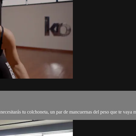
ecesitarás tu colchoneta, un par de mancuernas del peso que te vaya me