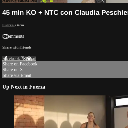
Already subscribed?
Sign in
45 min KO + NTC con Claudia Peschie
Fuerza
• 47m
5 comments
Share with friends
Facebook
X
Email
Share on Facebook
Share on X
Share via Email
Up Next in
Fuerza