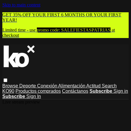
Skip to main content
GET 35% OFF YOUR FIRST 6 MONTHS OR YOUR FIRST
YEAR!
Limited time - use
promo code:
SALEFIESTASPATRIAS
at
checkout
Browse
Deporte
Conexión
Alimentación
Actitud
Search
KO90
Productos comprados
Contáctanos
Subscribe
Sign in
Subscribe
Sign In
Live stream preview