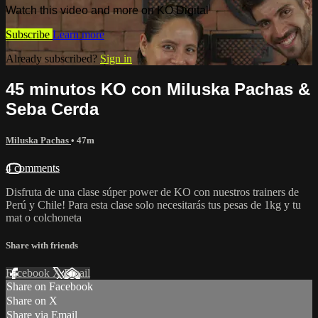
Watch this video and more on KO Digital
Subscribe
Learn more
Already subscribed?
Sign in
45 minutos KO con Miluska Pachas &
Seba Cerda
Miluska Pachas
• 47m
4 comments
Disfruta de una clase súper power de KO con nuestros trainers de
Perú y Chile! Para esta clase solo necesitarás tus pesas de 1kg y tu
mat o colchoneta
Share with friends
Facebook
X
Email
Share on Facebook
Share on X
Share via Email