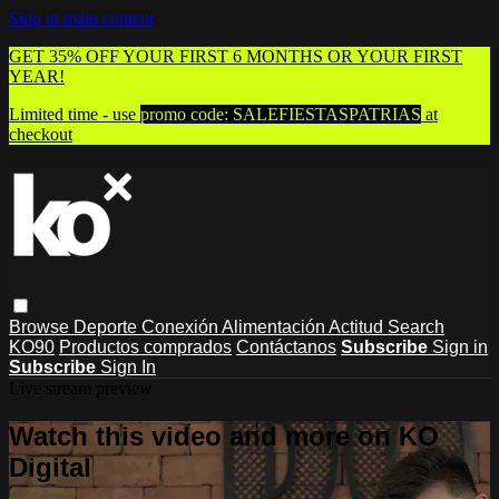
Skip to main content
GET 35% OFF YOUR FIRST 6 MONTHS OR YOUR FIRST
YEAR!
Limited time - use
promo code:
SALEFIESTASPATRIAS
at
checkout
Browse
Deporte
Conexión
Alimentación
Actitud
Search
KO90
Productos comprados
Contáctanos
Subscribe
Sign in
Subscribe
Sign In
Live stream preview
Watch this video and more on KO
Digital