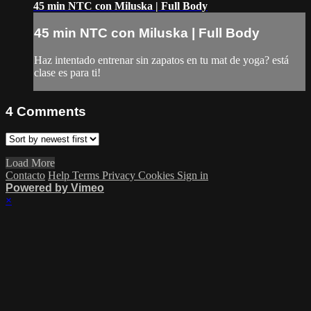
45 min NTC con Miluska | Full Body
45 min NTC con Miluska | Full Body
Haz intentado entrenar sin zapatos en tu mat de yoga? está
clase es para ti!
4
Comments
Load More
Contacto
Help
Terms
Privacy
Cookies
Sign in
Powered by Vimeo
×