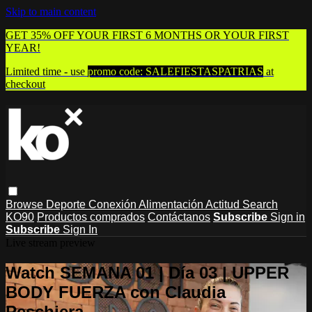
Skip to main content
GET 35% OFF YOUR FIRST 6 MONTHS OR YOUR FIRST
YEAR!
Limited time - use
promo code:
SALEFIESTASPATRIAS
at
checkout
Browse
Deporte
Conexión
Alimentación
Actitud
Search
KO90
Productos comprados
Contáctanos
Subscribe
Sign in
Subscribe
Sign In
Live stream preview
Watch SEMANA 01 | Día 03 | UPPER
BODY FUERZA con Claudia
Peschiera