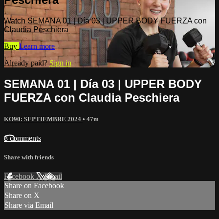
Watch SEMANA 01 | Día 03 | UPPER BODY FUERZA con
Claudia Peschiera
Buy
Learn more
Already paid?
Sign in
SEMANA 01 | Día 03 | UPPER BODY
FUERZA con Claudia Peschiera
KO90: SEPTIEMBRE 2024
• 47m
8 comments
Share with friends
Facebook
X
Email
Share on Facebook
Share on X
Share via Email