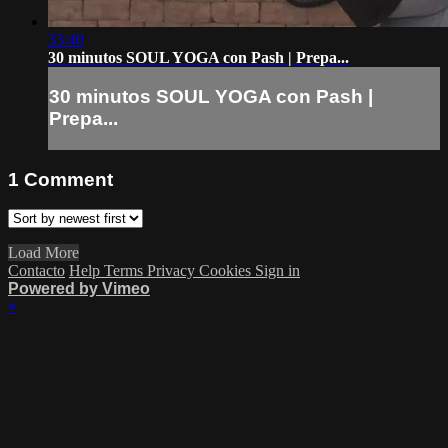
33:40
30 minutos SOUL YOGA con Pash | Prepa...
30 minutos SOUL YOGA con Pash |
Prepa...
1
Comment
Load More
Contacto
Help
Terms
Privacy
Cookies
Sign in
Powered by Vimeo
×