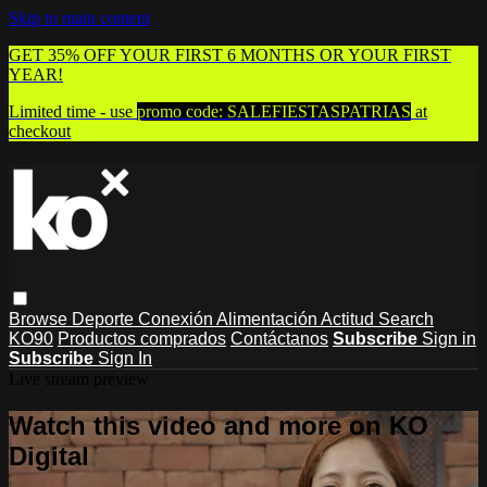
Skip to main content
GET 35% OFF YOUR FIRST 6 MONTHS OR YOUR FIRST
YEAR!
Limited time - use
promo code:
SALEFIESTASPATRIAS
at
checkout
Browse
Deporte
Conexión
Alimentación
Actitud
Search
KO90
Productos comprados
Contáctanos
Subscribe
Sign in
Subscribe
Sign In
Live stream preview
Watch this video and more on KO
Digital