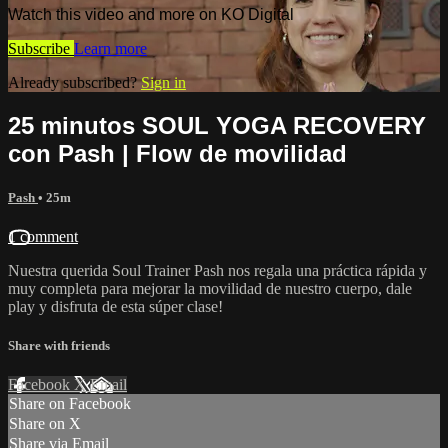
Watch this video and more on KO Digital
Subscribe
Learn more
Already subscribed?
Sign in
25 minutos SOUL YOGA RECOVERY
con Pash | Flow de movilidad
Pash
• 25m
1 comment
Nuestra querida Soul Trainer Pash nos regala una práctica rápida y
muy completa para mejorar la movilidad de nuestro cuerpo, dale
play y disfruta de esta súper clase!
Share with friends
Facebook
X
Email
Share on Facebook
Share on X
Share via Email