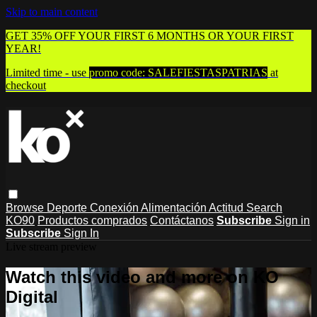
Skip to main content
GET 35% OFF YOUR FIRST 6 MONTHS OR YOUR FIRST
YEAR!
Limited time - use
promo code:
SALEFIESTASPATRIAS
at
checkout
Browse
Deporte
Conexión
Alimentación
Actitud
Search
KO90
Productos comprados
Contáctanos
Subscribe
Sign in
Subscribe
Sign In
Live stream preview
Watch this video and more on KO
Digital