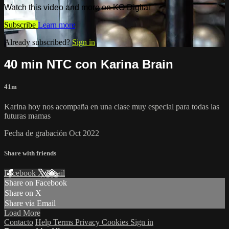
Watch this video and more on KO Digital
Subscribe
Learn more
Already subscribed?
Sign in
40 min NTC con Karina Brain
41m
Karina hoy nos acompaña en una clase muy especial para todas las
futuras mamas
Fecha de grabación Oct 2022
Share with friends
Facebook
X
Email
Share on Facebook
Share on X
Share via Email
Load More
Contacto
Help
Terms
Privacy
Cookies
Sign in