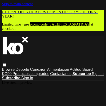
Skip to main content
GET 35% OFF YOUR FIRST 6 MONTHS OR YOUR FIRST
YEAR!
Limited time - use
promo code:
SALEFIESTASPATRIAS
at
checkout
Browse
Deporte
Conexión
Alimentación
Actitud
Search
KO90
Productos comprados
Contáctanos
Subscribe
Sign in
Subscribe
Sign In
Live stream preview