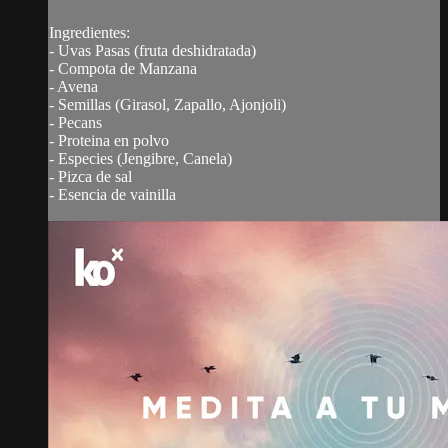
Ingredientes:
- Uvas Pasas (fruta deshidratada)
- Compota de Manzana
- Avena
- Semillas (Girasol, Zapallo, Ajonjoli)
- Pecans
- Proteina en polvo
- Especies (Jengibre, Canela)
- Pizca de sal
- Esencia de vainilla