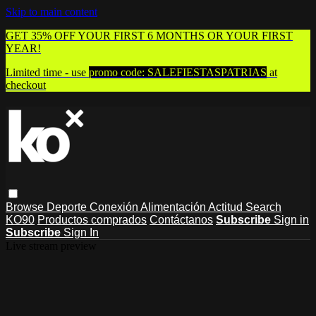
Skip to main content
GET 35% OFF YOUR FIRST 6 MONTHS OR YOUR FIRST
YEAR!
Limited time - use
promo code:
SALEFIESTASPATRIAS
at
checkout
Browse
Deporte
Conexión
Alimentación
Actitud
Search
KO90
Productos comprados
Contáctanos
Subscribe
Sign in
Subscribe
Sign In
Live stream preview