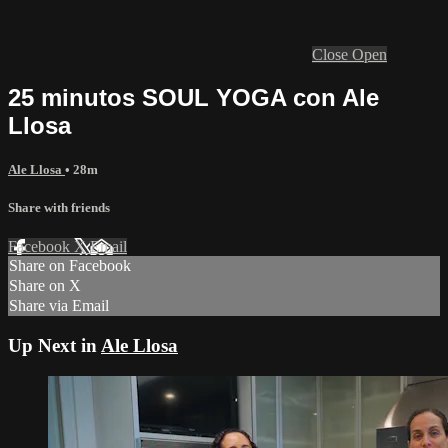
Close
Open
25 minutos SOUL YOGA con Ale
Llosa
Ale Llosa
• 28m
Share with friends
Facebook
X
Email
Share on Facebook
Share on X
Share via Email
Up Next in
Ale Llosa