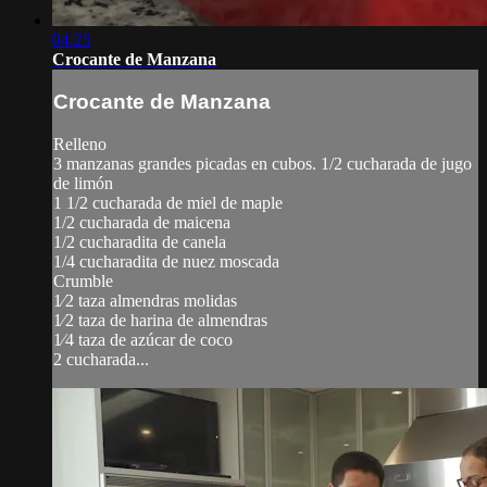
04:25
Crocante de Manzana
Crocante de Manzana
Relleno
3 manzanas grandes picadas en cubos. 1/2 cucharada de jugo
de limón
1 1/2 cucharada de miel de maple
1/2 cucharada de maicena
1/2 cucharadita de canela
1/4 cucharadita de nuez moscada
Crumble
1⁄2 taza almendras molidas
1⁄2 taza de harina de almendras
1⁄4 taza de azúcar de coco
2 cucharada...