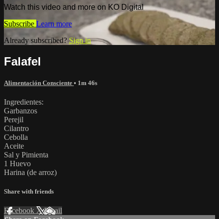
Watch this video and more on KO Digital
Subscribe
Learn more
Already subscribed?
Sign in
Falafel
Alimentación Consciente
• 1m 46s
Ingredientes:
Garbanzos
Perejil
Cilantro
Cebolla
Aceite
Sal y Pimienta
1 Huevo
Harina (de arroz)
Share with friends
Facebook
X
Email