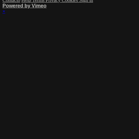
Contacto
Help
Terms
Privacy
Cookies
Sign in
Powered by Vimeo
×