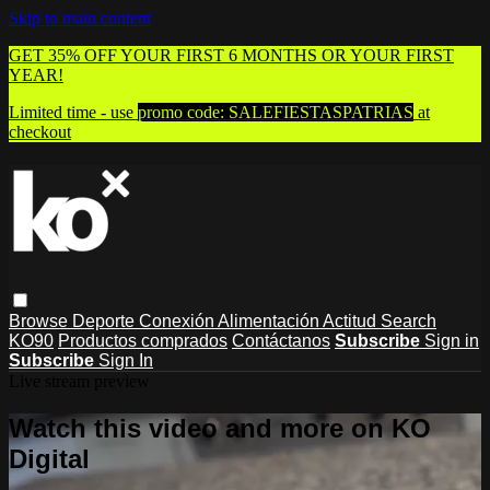
Skip to main content
GET 35% OFF YOUR FIRST 6 MONTHS OR YOUR FIRST
YEAR!
Limited time - use
promo code:
SALEFIESTASPATRIAS
at
checkout
Browse
Deporte
Conexión
Alimentación
Actitud
Search
KO90
Productos comprados
Contáctanos
Subscribe
Sign in
Subscribe
Sign In
Live stream preview
Watch this video and more on KO
Digital