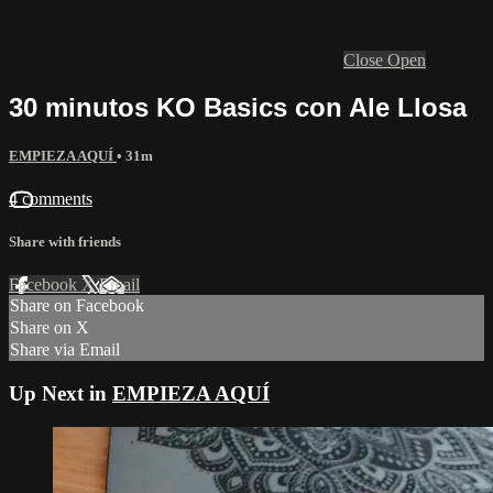
Close
Open
30 minutos KO Basics con Ale Llosa
EMPIEZA AQUÍ
• 31m
4 comments
Share with friends
Facebook
X
Email
Share on Facebook
Share on X
Share via Email
Up Next in
EMPIEZA AQUÍ