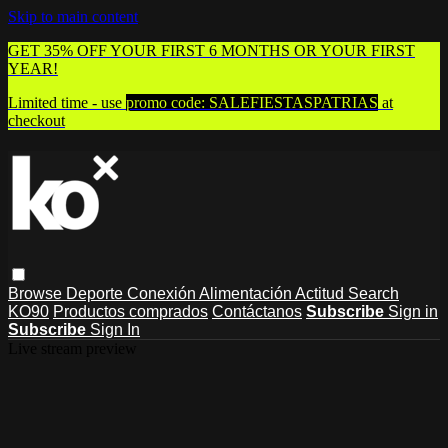
Skip to main content
GET 35% OFF YOUR FIRST 6 MONTHS OR YOUR FIRST
YEAR!
Limited time - use
promo code:
SALEFIESTASPATRIAS
at
checkout
Browse
Deporte
Conexión
Alimentación
Actitud
Search
KO90
Productos comprados
Contáctanos
Subscribe
Sign in
Subscribe
Sign In
Live stream preview