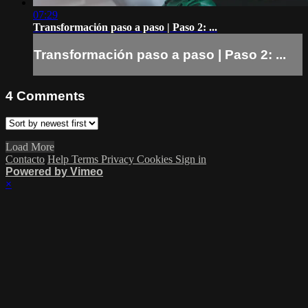
07:29
Transformación paso a paso | Paso 2: ...
Transformación paso a paso | Paso 2: ...
4
Comments
Load More
Contacto
Help
Terms
Privacy
Cookies
Sign in
Powered by Vimeo
×