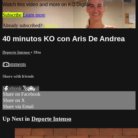
Watch this video and more on KO Digital
Subscribe
Learn more
Already subscribed?
Sign in
40 minutos KO con Aris De Andrea
Deporte Intenso
• 38m
2 comments
Share with friends
Facebook
X
Email
Share on Facebook
Share on X
Share via Email
Up Next in
Deporte Intenso