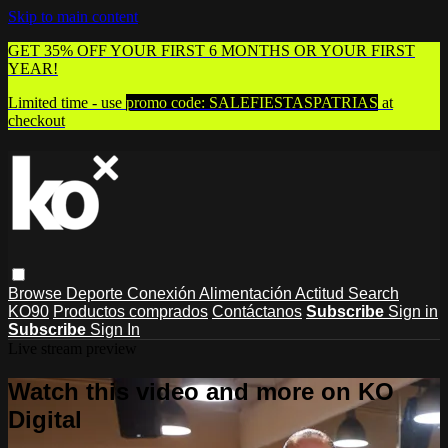
Skip to main content
GET 35% OFF YOUR FIRST 6 MONTHS OR YOUR FIRST
YEAR!
Limited time - use
promo code:
SALEFIESTASPATRIAS
at
checkout
Browse
Deporte
Conexión
Alimentación
Actitud
Search
KO90
Productos comprados
Contáctanos
Subscribe
Sign in
Subscribe
Sign In
Live stream preview
Watch this video and more on KO
Digital