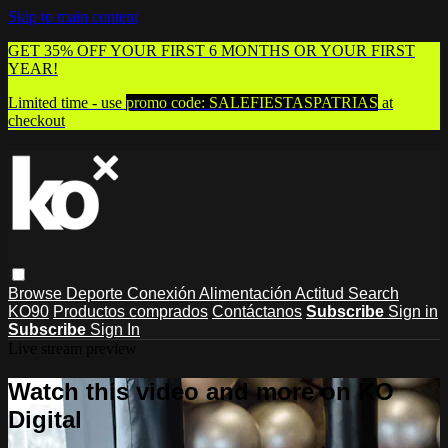
Skip to main content
GET 35% OFF YOUR FIRST 6 MONTHS OR YOUR FIRST
YEAR!
Limited time - use
promo code:
SALEFIESTASPATRIAS
at
checkout
Browse
Deporte
Conexión
Alimentación
Actitud
Search
KO90
Productos comprados
Contáctanos
Subscribe
Sign in
Subscribe
Sign In
Live stream preview
Watch this video and more on KO
Digital