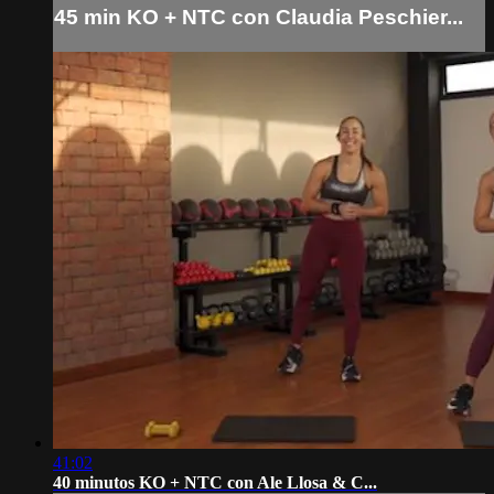
45 min KO + NTC con Claudia Peschier...
41:02
40 minutos KO + NTC con Ale Llosa & C...