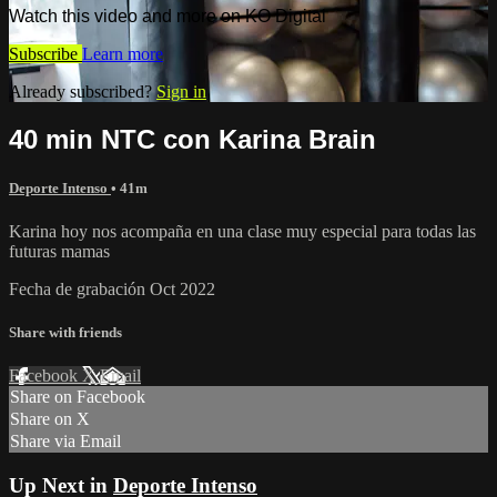
Watch this video and more on KO Digital
Subscribe
Learn more
Already subscribed?
Sign in
40 min NTC con Karina Brain
Deporte Intenso
• 41m
Karina hoy nos acompaña en una clase muy especial para todas las
futuras mamas
Fecha de grabación Oct 2022
Share with friends
Facebook
X
Email
Share on Facebook
Share on X
Share via Email
Up Next in
Deporte Intenso