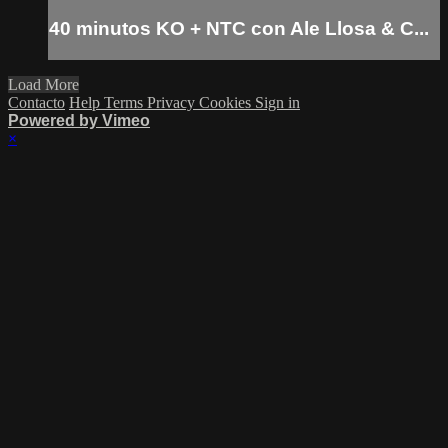
40 minutos KO + NTC con Ale Llosa & C...
Load More
Contacto
Help
Terms
Privacy
Cookies
Sign in
Powered by Vimeo
×