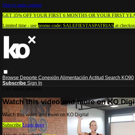
Skip to main content
GET 35% OFF YOUR FIRST 6 MONTHS OR YOUR FIRST YE
Limited time - use
promo code:
SALEFIESTASPATRIAS
at checkou
Browse
Deporte
Conexión
Alimentación
Actitud
Search
KO90
Subscribe
Sign In
Live stream preview
Watch this video and more on KO Digi
Watch this video and more on KO Digital
Subscribe
Learn more