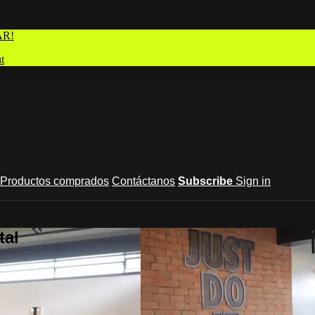
AR!
t
Productos comprados
Contáctanos
Subscribe
Sign in
tal