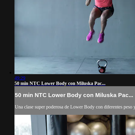
49:29
50 min NTC Lower Body con Miluska Pac...
50 min NTC Lower Body con Miluska Pac...
Una clase super poderosa de Lower Body con diferentes peso y