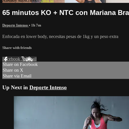
Already subscribed?
Sign in
65 minutos KO + NTC con Mariana Bra
Deporte Intenso
• 1h 7m
Enfocada en lower body, necesitas pesas de 1kg y un peso extra
Share with friends
Facebook
X
Email
Share on Facebook
Share on X
Share via Email
Up Next in
Deporte Intenso