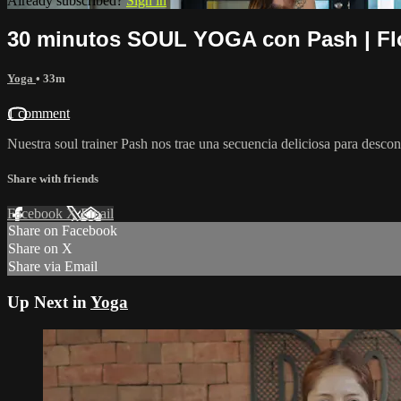
Already subscribed?
Sign in
30 minutos SOUL YOGA con Pash | Fl
Yoga
• 33m
1 comment
Nuestra soul trainer Pash nos trae una secuencia deliciosa para desco
Share with friends
Facebook
X
Email
Share on Facebook
Share on X
Share via Email
Up Next in
Yoga