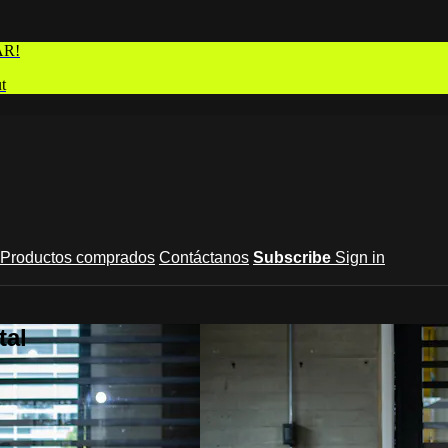
AR!
t
Productos comprados
Contáctanos
Subscribe
Sign in
tal