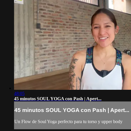
48:05
45 minutos SOUL YOGA con Pash | Apert...
45 minutos SOUL YOGA con Pash | Apert...
Un Flow de Soul Yoga perfecto para tu torso y upper body