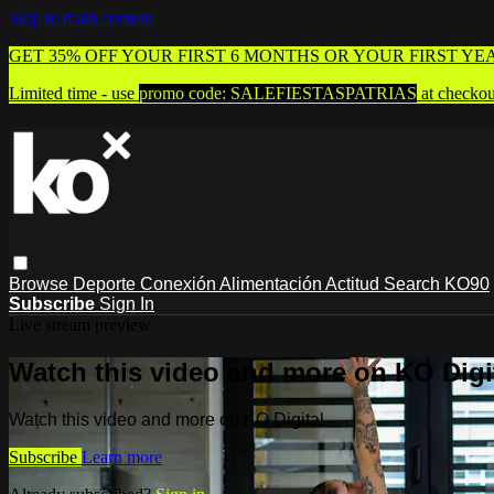
Skip to main content
GET 35% OFF YOUR FIRST 6 MONTHS OR YOUR FIRST YE
Limited time - use
promo code:
SALEFIESTASPATRIAS
at checkou
Browse
Deporte
Conexión
Alimentación
Actitud
Search
KO90
Subscribe
Sign In
Live stream preview
Watch this video and more on KO Digi
Watch this video and more on KO Digital
Subscribe
Learn more