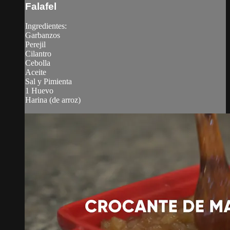
Falafel
Ingredientes:
Garbanzos
Perejil
Cilantro
Cebolla
Aceite
Sal y Pimienta
1 Huevo
Harina (de arroz)