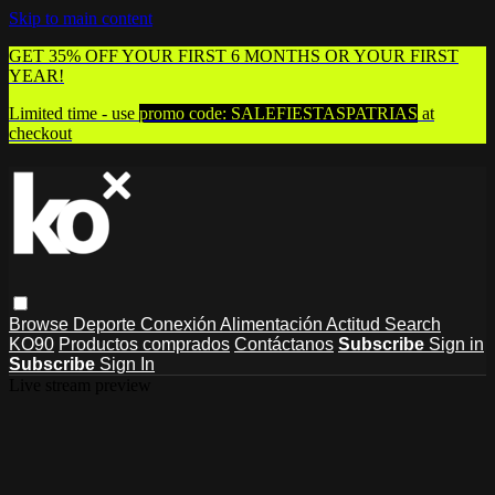
Skip to main content
GET 35% OFF YOUR FIRST 6 MONTHS OR YOUR FIRST
YEAR!
Limited time - use
promo code:
SALEFIESTASPATRIAS
at
checkout
Browse
Deporte
Conexión
Alimentación
Actitud
Search
KO90
Productos comprados
Contáctanos
Subscribe
Sign in
Subscribe
Sign In
Live stream preview