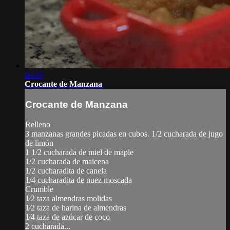
04:25
Crocante de Manzana
Crocante de Manzana
Relleno
3 manzanas grandes picadas en cubos. 1/2 cucharada de jugo
de limón
1 1/2 cucharada de miel de maple
1/2 cucharada de maicena
1/2 cucharadita de canela
1/4 cucharadita de nuez moscada
Crumble
1⁄2 taza almendras molidas
1⁄2 taza de harina de almendras
1⁄4 taza de azúcar de coco
2 cucharada...