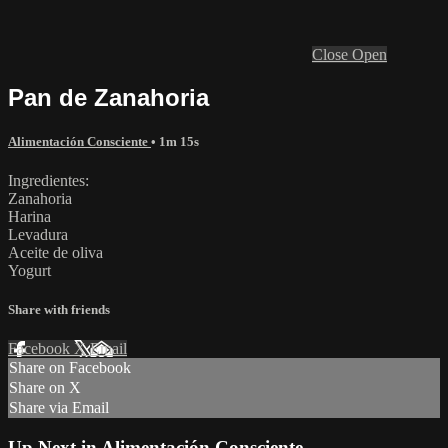
Close
Open
Pan de Zanahoria
Alimentación Consciente
• 1m 15s
Ingredientes:
Zanahoria
Harina
Levadura
Aceite de oliva
Yogurt
Share with friends
Facebook
X
Email
Share on Facebook
Share on X
Share via Email
Up Next in
Alimentación Consciente